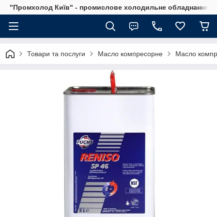
"Промхолод Київ" - промислове холодильне обладнання.
Товари та послуги
Масло компресорне
Масло компр