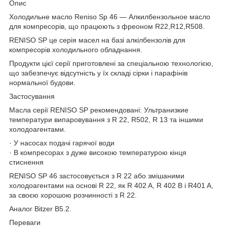
Опис
Холодильне масло Reniso Sp 46 — Алкилбензольное масло
для компресорів, що працюють з фреоном R22,R12,R508.
RENISO SP це серія масел на базі алкілбензолів для
компресорів холодильного обладнання.
Продукти цієї серії приготовлені за спеціальною технологією,
що забезпечує відсутність у їх складі сірки і парафінів
нормальної будови.
Застосування
Масла серії RENISO SP рекомендовані: Ультранизкие
температури випаровування з R 22, R502, R 13 та іншими
холодоагентами.
· У насосах подачі гарячої води
· В компресорах з дуже високою температурою кінця
стиснення
RENISO SP 46 застосовується з R 22 або змішаними
холодоагентами на основі R 22, як R 402 A, R 402 B і R401 A,
за своєю хорошою розчинності з R 22.
Аналог Bitzer B5.2.
Переваги