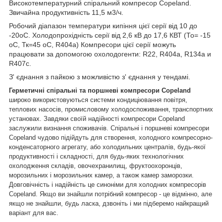
Високотемпературний спіральний компресор Copeland.
Звичайна продуктивність 11,5 м3/ч.
Робочий діапазон температури кипіння цієї серії від 10 до
-20oС. Холодопрохідність серії від 2,6 кВ до 17,6 КВТ (То= -15
oС, Тк=45 oС, R404a) Компресори цієї серії можуть
працювати за допомогою охолодогенти: R22, R404a, R134a и
R407c.
З' єднання з пайкою з можливістю з' єднання у тендамі.
Герметичні спіральні та поршневі компресори Copeland
широко використовуються системи кондиціювання повітря,
теплових насосів, промисловому холодоспоживання, транспортних
установах. Завдяки своїй надійності компресори Copeland
заслужили визнання споживачів. Спіральні і поршневі компресори
Copeland чудово підійдуть для створення, холодного компресорно-
конденсаторного агрегату, або холодильних централів, будь-якої
продуктивності і складності, для будь-яких технологічних
охолодження складів, овочехранилищ, фруктоохоронців,
морозильних і морозильних камер, а також камер заморозки.
Довговічність і надійність це синоніми для холодних компресорів
Copeland. Якщо ви знайшли потрібний компресор - це відмінно, але
якщо не знайшли, будь ласка, дзвоніть і ми підберемо найкращий
варіант для вас.