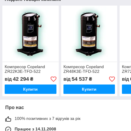
Компресор Copeland
Компресор Copeland
Комп
ZR22K3E-TFD-522
ZR48K3E-TFD-522
ZR7
42 294
54 537
від
₴
від
₴
від
Купити
Купити
Про нас
100% позитивних з 7 відгуків за рік
Працює з 14.11.2008