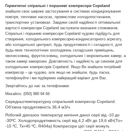
Герметичні спіральні і поршневі компресори Copeland
знайшли своє широке застосування в системах кондиціонування
повітря, теплових насосах, промислове холодопостачання,
транспортних установках. Завдяки своїй надійності оптимальної
вартості компресори Copeland заслужили визнання споживачів.
Спіральні і поршневі компресори Copeland чудово підійдуть для
створення, холодильного компресорно-конденсаторного агрегату,
або холодильної централі, будь продуктивності і складності, для
будь-яких технологічних охолоджень складських приміщень,
овочесховищ, фруктосховищ, холодильних і морозильних камер, а
також камер заморозки. Довговічність і надійність це синонім для
холодильних компресорів Copeland. Якщо Ви знайшли потрібний
компресор – це чудово, але якщо не знайшли, будь ласка,
телефонуйте і ми підберемо найкращий варіант для Вас.
Звертайтесь до нас за телефонами:
Михайло: (050) 980 94 66
Середньотемпературну спіральний компресор Copeland.
Об'ємна продуктивність 36,4 м3/ч.
Робочий діапазон температур кипіння даної серії від -10 до
-30ºС. Холодопродуктивність серії від 4,2 кВт до 19,6 кВт(То=
-15 ºС, Тк=45 ºС, R404a) Компресори цієї серії можуть