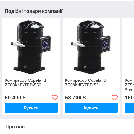
Подібні товари компанії
Компресор Copeland
Компресор Copeland
Комп
ZF08K4E-TFD-556
ZF08K4E-TFD 551
ZF5
Sum
59 490
53 706
160
₴
₴
Купити
Купити
Про нас