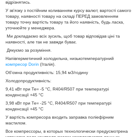
відрізнятись.
У зв'язку з постійним коливанням курсу валют, вартості самого
товару, наявності товару на складі ПЕРЕД замовленням
товару точну вартість товару та його наявність, будь ласка,
уточнюйте у менеджера.
Ми докладаємо всіх зусиль, щоб товар відповідав ціні та
наявності, але так не завжди буває.
Дякуємо за розуміння.
Напівгерметичний холодильна, низькотемпературний
компресор Dorin
(Італія).
Об'ємна продуктивність: 15,94 м3/годину
Холодопродуктивність:
9,41 кВт при Те= -5 °С, R404/R507 при температурі
конденсації +45 °С
3,98 кВт при Те= -25 °С, R404/R507 при температурі
конденсації +45 °С
У вартість компресора входить заправка поліефірним
мастилом.
Все компрессоры, в которых технологически предусмотрена
установка реле контроля смазки,комплектуются данным