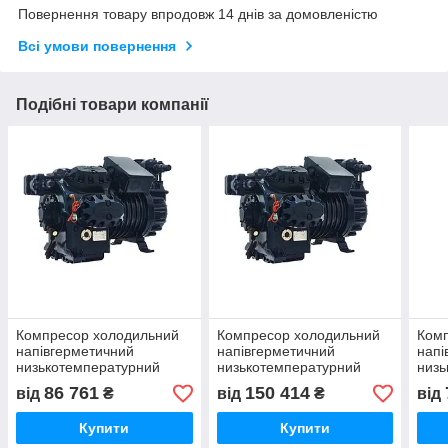
Повернення товару впродовж 14 днів за домовленістю
Всі умови повернення
Подібні товари компанії
Компресор холодильний
Компресор холодильний
Ком
напівгерметичний
напівгерметичний
напі
низькотемпературний
низькотемпературний
низь
Dorin H503CS
Dorin H1501CS
Dori
86 761
150 414
від
₴
від
₴
від
Купити
Купити