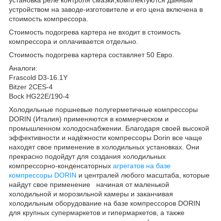
устройством на заводе-изготовителе и его цена включена в
стоимость компрессора.
Стоимость подогрева картера не входит в стоимость
компрессора и оплачивается отдельно.
Стоимость подогрева картера составляет 50 Евро.
Аналоги:
Frascold D3-16.1Y
Bitzer 2CES-4
Bock HG22E/190-4
Холодильные поршневые полугерметичные компрессоры
DORIN (Италия) применяются в коммерческом и
промышленном холодоснабжении. Благодаря своей высокой
эффективности и надёжности компрессоры Dorin все чаще
находят свое применение в холодильных установках. Они
прекрасно подойдут для создания холодильных
компрессорно-конденсаторных
агрегатов на базе
компрессоры DORIN
и централей любого масштаба, которые
найдут свое применение начиная от маленькой
холодильной и морозильной камеры и заканчивая
холодильным оборудование на базе компрессоров DORIN
для крупных супермаркетов и гипермаркетов, а также