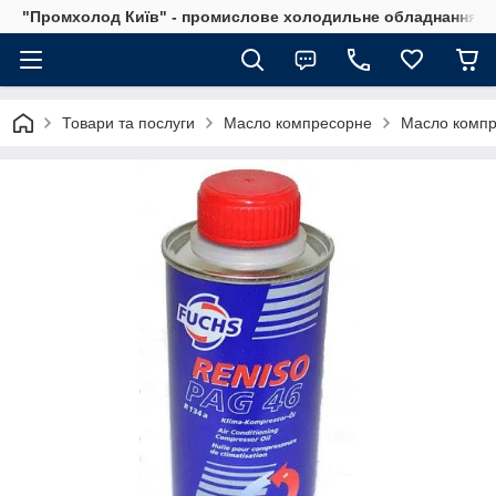
"Промхолод Київ" - промислове холодильне обладнання.
Товари та послуги
Масло компресорне
Масло компр