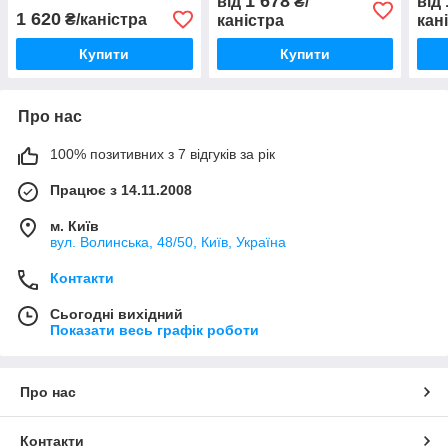
1 678
від
₴/
від
1 620
₴/каністра
каністра
кан
Купити
Купити
Про нас
100% позитивних з 7 відгуків за рік
Працює з 14.11.2008
м. Київ
вул. Bолинська, 48/50, Київ, Україна
Контакти
Сьогодні вихідний
Показати весь графік роботи
Про нас
Контакти