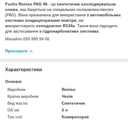
Fuchs Reniso PAG 46
- це
синтетична охолоджувальна
олива
, яка базується на спеціальних поліалкіленгліколях
(PAG). Вона призначена для використання в
автомобільних
системах кондиціонування повітря
, які
використовують
холодоагент R134a
. Також вона підходить
для застосування в
гідрокарбонатних системах
.
Михайло 050 980 94 66
Приховати
Характеристики
Основні
Виробник
Reniso
Країна виробник
Чехія
Вид масла
Синтетичне
Об`єм
5 л
Тип олії
Компресорне