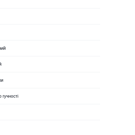
ний
й
ки
 гучності