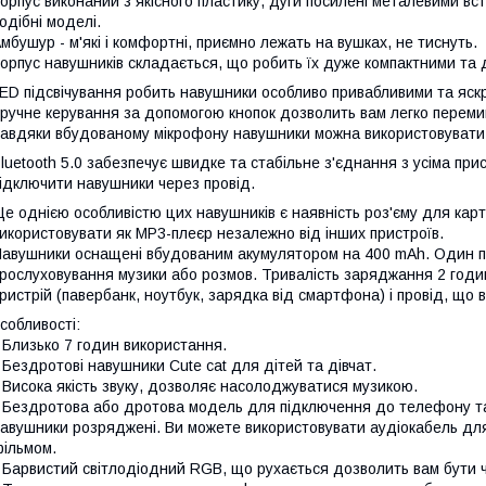
орпус виконаний з якісного пластику, дуги посилені металевими вс
одібні моделі.
мбушур - м'які і комфортні, приємно лежать на вушках, не тиснуть.
орпус навушників складається, що робить їх дуже компактними та д
ED підсвічування робить навушники особливо привабливими та яск
ручне керування за допомогою кнопок дозволить вам легко перемик
авдяки вбудованому мікрофону навушники можна використовувати 
luetooth 5.0 забезпечує швидке та стабільне з'єднання з усіма пр
ідключити навушники через провід.
е однією особливістю цих навушників є наявність роз'єму для карти
икористовувати як MP3-плеєр незалежно від інших пристроїв.
авушники оснащені вбудованим акумулятором на 400 mAh. Один п
рослуховування музики або розмов. Тривалість заряджання 2 годи
ристрій (павербанк, ноутбук, зарядка від смартфона) і провід, що 
собливості:
 Близько 7 годин використання.
 Бездротові навушники Cute cat для дітей та дівчат.
 Висока якість звуку, дозволяє насолоджуватися музикою.
 Бездротова або дротова модель для підключення до телефону та
авушники розряджені. Ви можете використовувати аудіокабель д
ільмом.
 Барвистий світлодіодний RGB, що рухається дозволить вам бути 