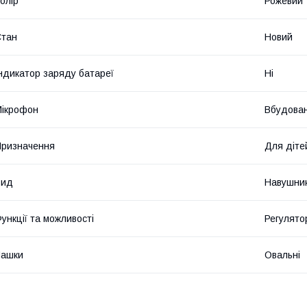
олір
Рожевий
Стан
Новий
ндикатор заряду батареї
Ні
ікрофон
Вбудова
ризначення
Для діте
Вид
Навушни
ункції та можливості
Регулятор
Чашки
Овальні