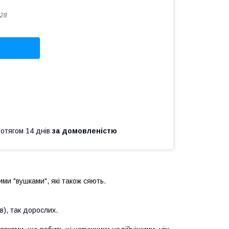
28
ротягом 14 днів
за домовленістю
ими "вушками", які також сяють.
в), так дорослих.