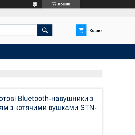
Кошик
Кошик
отові Bluetooth-навушники з
ням з котячими вушками STN-