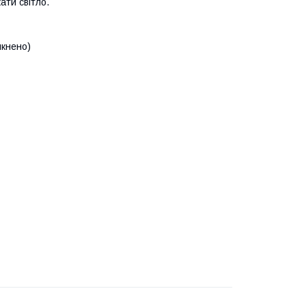
ати світло.
мкнено)