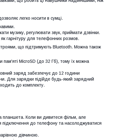
тавками, що робить ці навушники надійнішими, ніж
озволяє легко носити в сумці.
равими.
ати музику, регулювати звук, приймати дзвінки.
як гарнітуру для телефонних розмов.
истроями, що підтримують Bluetooth. Можна також
 пам'яті MicroSD (до 32 Гб), тому їх можна
овний заряд забезпечує до 12 години
ни. Для зарядки підійде будь-який зарядний
входить до комплекту.
 планшета. Коли ви дивитеся фільм, але
ля підключення до телефону та насолоджуватися
чарівною дівчиною.