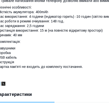
 Тривале натискання кнопки телефону дозволяє вмикати або вимик
ехнічні особливості:
істкість акумулятора: 400mAh
ас використання: 4 години (індикатор горить) -10 годин (світло ви
ас роботи в режимі очікування: 148 год.
ас заряджання: 2,5 години
истанція використання: 15 м (на повністю відкритому просторі)
инамік: 40 мм
омплектація:
авушники
оробка
SB кабель
нструкція
артка пам'яті не входить до комплекту постачання.
арактеристики