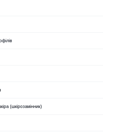
офілів
я
кіра (шкірозамінник)