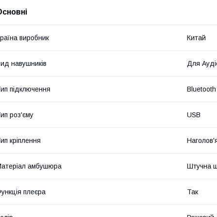
Основні
раїна виробник
Китай
ид навушників
Для Ауді
ип підключення
Bluetooth
ип роз'єму
USB
ип кріплення
Наголов'
атеріал амбушюра
Штучна ш
ункція плеєра
Так