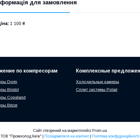
нформація для замовлення
іна:
1 100 ₴
жение по компресорам
Комплексные предложе
ры Dorin
Холодильные камеры
ры Bristol
Сплит системы Polair
оры Copeland
ры Bitzer
Сайт створений на маркетплейсі
Prom.ua
ТОВ "Промхолод Київ" |
Поскаржитися на контент
|
Політика конфіденційності