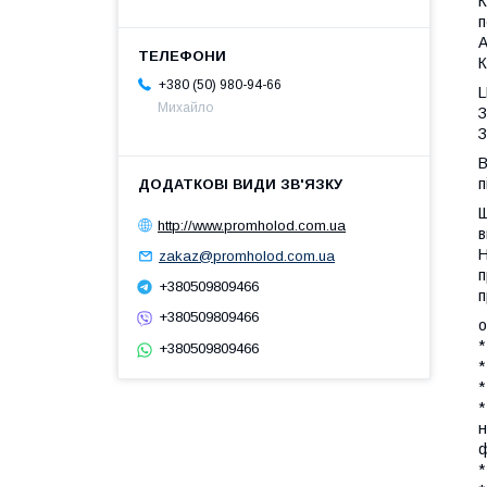
К
п
А
К
+380 (50) 980-94-66
L
Михайло
З
З
B
п
Щ
http://www.promholod.com.ua
в
Н
zakaz@promholod.com.ua
п
+380509809466
п
+380509809466
о
*
+380509809466
*
*
*
н
ф
*