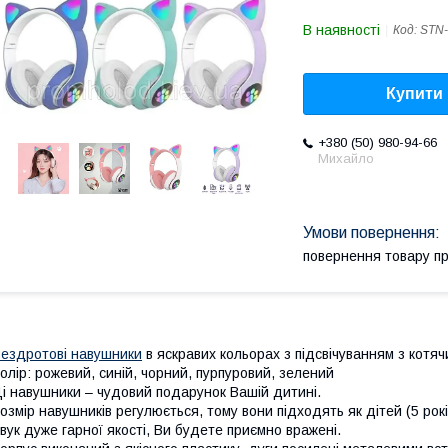
В наявності
Код:
STN-
Купити
+380 (50) 980-94-66
Михайло
повернення товару п
ездротові навушники
в яскравих кольорах з підсвічуванням з котяч
олір: рожевий, синій, чорний, пурпуровий, зелений
і навушники – чудовий подарунок Вашій дитині.
озмір навушників регулюється, тому вони підходять як дітей (5 рокі
вук дуже гарної якості, Ви будете приємно вражені.