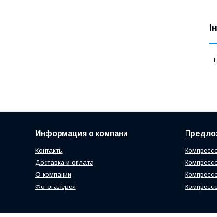
І
Ц
Информация о компани
Предло
Контакты
Компрессо
Доставка и оплата
Компрессо
О компании
Компресс
Фотогалерея
Компрессо