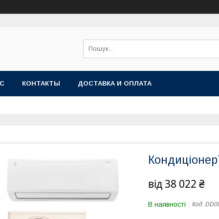
АС
КОНТАКТЫ
ДОСТАВКА И ОПЛАТА
КондиціонерT
від
38 022 ₴
В наявності
Код:
DD0