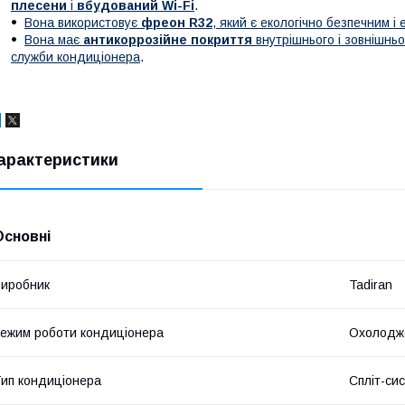
плесени
і
вбудований Wi-Fi
.
Вона використовує
фреон R32
, який є екологічно безпечним 
Вона має
антикоррозійне покриття
внутрішнього і зовнішньо
служби кондиціонера
.
арактеристики
Основні
иробник
Tadiran
ежим роботи кондиціонера
Охолодже
ип кондиціонера
Спліт-си