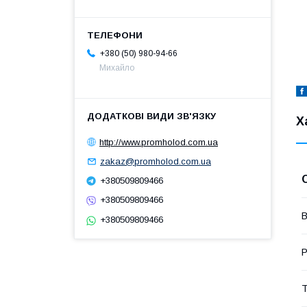
+380 (50) 980-94-66
Михайло
Х
http://www.promholod.com.ua
zakaz@promholod.com.ua
+380509809466
+380509809466
В
+380509809466
Р
Т