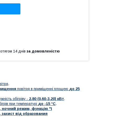
ротягом 14 днів
за домовленістю
вітря
.
чищення
повітря в приміщенні площею
до 25
ужність обігріву -
2,80 (0,60-3,20) кВт
.
ігрів при температурі
до -15 °C
.
,
ночний режим
,
функцію "I
,
захист від образования