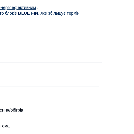
і енергоефективним
.
го блоків
BLUE FIN
, яке збільшує термін
ння/обігрів
стема