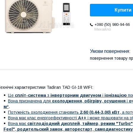
Купити
+380 (50) 980-94-66
Михайло
повернення товару п
ехнічні характеристики Tadiran TAD GI-18 WIFI:
Це
спліт-система
з
інверторним двигуном
і
іонізацією
по
Вона призначена для
охолодження
,
обігріву
,
осушення
і
о
м²
.
Потужність охолодження становить
2,60 (0,44-3,00) кВт
, а пот
Вона має клас енергоефективності
А++
і може працювати на об
Вона має
світлодіодний дисплей
,
таймер
,
режим "Turbo"
Feel"
,
родительский замок
,
авторестарт
,
самодиагностику