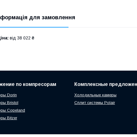
нформація для замовлення
іна:
від 38 022 ₴
жение по компресорам
Комплексные предложе
ры Dorin
Холодильные камеры
ры Bristol
Сплит системы Polair
оры Copeland
ры Bitzer