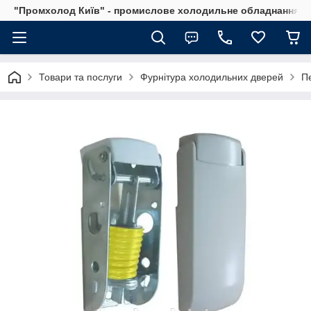
"Промхолод Київ" - промислове холодильне обладнання.
Товари та послуги
Фурнітура холодильних дверей
П