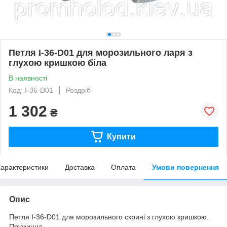
Петля I-36-D01 для морозильного ларя з
глухою кришкою біла
В наявності
Код: I-36-D01
Роздріб
1 302
₴
Купити
арактеристики
Доставка
Оплата
Умови повернення
Опис
Петля I-36-D01 для морозильного скрині з глухою кришкою.
Пружинна.