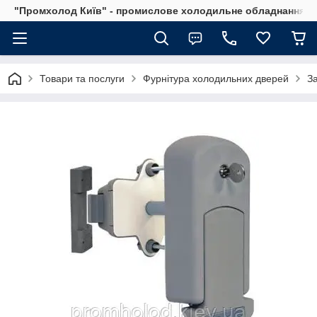
"Промхолод Київ" - промислове холодильне обладнання.
Товари та послуги
Фурнітура холодильних дверей
З