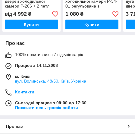
дверей холодильної
холодильної камери Р-34-
дуга
камери P-266 + 2 петлі
01 регульована з
двер
I34-Y01) (Туреччина)
мікроліфтом сіра-чорна
кам
4 992
1 080
3 7
від
₴
₴
Купити
Купити
Про нас
100% позитивних з 7 відгуків за рік
Працює з 14.11.2008
м. Київ
вул. Bолинська, 48/50, Київ, Україна
Контакти
Сьогодні працює з 09:00 до 17:30
Показати весь графік роботи
Про нас