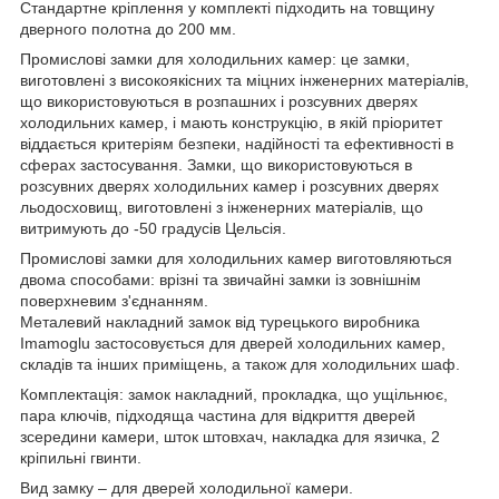
Стандартне кріплення у комплекті підходить на товщину
дверного полотна до 200 мм.
Промислові замки для холодильних камер: це замки,
виготовлені з високоякісних та міцних інженерних матеріалів,
що використовуються в розпашних і розсувних дверях
холодильних камер, і мають конструкцію, в якій пріоритет
віддається критеріям безпеки, надійності та ефективності в
сферах застосування. Замки, що використовуються в
розсувних дверях холодильних камер і розсувних дверях
льодосховищ, виготовлені з інженерних матеріалів, що
витримують до -50 градусів Цельсія.
Промислові замки для холодильних камер виготовляються
двома способами: врізні та звичайні замки із зовнішнім
поверхневим з'єднанням.
Металевий накладний замок від турецького виробника
Imamoglu застосовується для дверей холодильних камер,
складів та інших приміщень, а також для холодильних шаф.
Комплектація: замок накладний, прокладка, що ущільнює,
пара ключів, підходяща частина для відкриття дверей
зсередини камери, шток штовхач, накладка для язичка, 2
кріпильні гвинти.
Вид замку – для дверей холодильної камери.