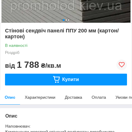
Стінові сендвіч панелі ППУ 200 мм (картон/
картон)
В наявності
Роздріб
1 788
від
₴/кв.м
Купити
Опис
Характеристики
Доставка
Оплата
Умови п
Опис
Наповнювач:
Компоненти-жорсткий спінений поліуретан виробництва