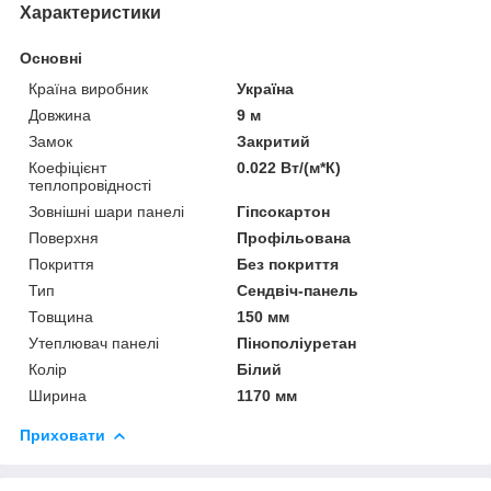
Характеристики
Основні
Країна виробник
Україна
Довжина
9 м
Замок
Закритий
Коефіцієнт
0.022 Вт/(м*К)
теплопровідності
Зовнішні шари панелі
Гіпсокартон
Поверхня
Профільована
Покриття
Без покриття
Тип
Сендвіч-панель
Товщина
150 мм
Утеплювач панелі
Пінополіуретан
Колір
Білий
Ширина
1170 мм
Приховати