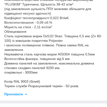
"PLUSKIM" Туреччина. Щільність 38-42 кг/м³
(під замовлення щільність ППУ можливо збільшити для
підвищеної несучої здатності)
Коефіціент теплопровідності 0,022 Вт/мК.
Вологопоглинання - 0,09 об.%
Міцність на стиск - 2,11 кгс/см²
Облицювання:
Сталь оцінкована марки Dx51D Shan. Товщина 0,5 мм (Zn 80-
100) із зовнішнім покриттям Polyester
і захисною полімерною плівкою. Повна гамма RAL на
замовлення.
Нержавіюча сталь харчова марки AISI304 товщона 0,5мм
Вологостійка фанера, товщиною від 6 мм
Довжина панелей на замовлення, максимальна довжина
стінових сендвич панелей 9200 мм,
покрівельні - 9000мм
Колір RAL 9003 (білий)
Термін служби Розрахунковий термін - 50 років.
Приховати