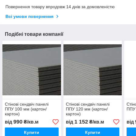
Повернення товару впродовж 14 днів за домовленістю
Всі умови повернення
Подібні товари компанії
Стінові сендвіч панелі
Стінові сендвіч панелі
Стін
ППУ 100 мм (картон/
ППУ 120 мм (картон/
ППУ 
картон)
картон)
990
1 152
від
₴/кв.м
від
₴/кв.м
від
Купити
Купити