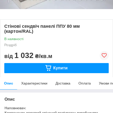
Стінові сендвіч панелі ППУ 80 мм
(картон/RAL)
В наявності
Роздріб
1 032
від
₴/кв.м
Купити
Опис
Характеристики
Доставка
Оплата
Умови п
Опис
Наповнювач:
Компоненти-жорсткий спінений поліуретан виробництва