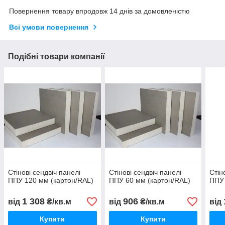
Повернення товару впродовж 14 днів за домовленістю
Всі умови повернення
Подібні товари компанії
Стінові сендвіч панелі
Стінові сендвіч панелі
Стін
ППУ 120 мм (картон/RAL)
ППУ 60 мм (картон/RAL)
ППУ 
1 308
906
від
₴/кв.м
від
₴/кв.м
від
Купити
Купити