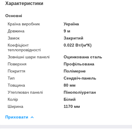
Характеристики
Основні
Країна виробник
Україна
Довжина
9 м
Замок
Закритий
Коефіцієнт
0.022 Вт/(м*К)
теплопровідності
Зовнішні шари панелі
Оцинкована сталь
Поверхня
Профільована
Покриття
Полімерне
Тип
Сендвіч-панель
Товщина
80 мм
Утеплювач панелі
Пінополіуретан
Колір
Білий
Ширина
1170 мм
Приховати