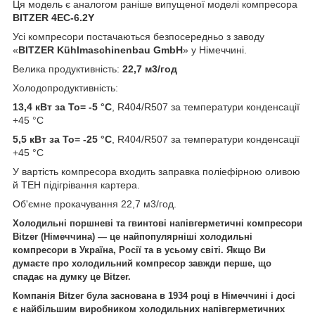
Ця модель є аналогом раніше випущеної моделі компресора
BITZER 4EC-6.2Y
Усі компресори постачаються безпосередньо з заводу
«
BITZER Kühlmaschinenbau GmbH
» у Німеччині.
Велика продуктивність:
22,7 м3/год
Холодопродуктивність:
13,4 кВт за То= -5 °C
, R404/R507 за температури конденсації
+45 °C
5,5 кВт за То= -25 °C
, R404/R507 за температури конденсації
+45 °C
У вартість компресора входить заправка поліефірною оливою
й ТЕН підігрівання картера.
Об'ємне прокачування 22,7 м3/год.
Холодильні поршневі та гвинтові напівгерметичні компресори
Bitzer (Німеччина) — це найпопулярніші холодильні
компресори в Україна, Росії та в усьому світі. Якщо Ви
думаєте про холодильний компресор завжди перше, що
спадає на думку це Bitzer.
Компанія Bitzer була заснована в 1934 році в Німеччині і досі
є найбільшим виробником холодильних напівгерметичних