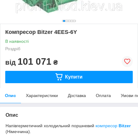
Компресор Bitzer 4EES-6Y
В наявності
Роздріб
101 071
від
₴
Купити
Опис
Характеристики
Доставка
Оплата
Умови п
Опис
Напівгерметичний холодильний поршневий
компресор
Bitzer
(Німеччина).