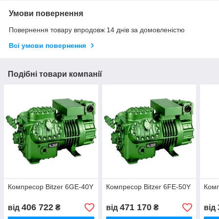
Умови повернення
Повернення товару впродовж 14 днів за домовленістю
Всі умови повернення
Подібні товари компанії
Компресор Bitzer 6GE-40Y
Компресор Bitzer 6FE-50Y
Комп
406 722
471 170
від
₴
від
₴
від