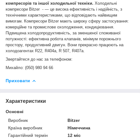
компресорів та іншої холодильної техніки.
Холодильні
компресори Bitzer - — це висока ефективність і надійність, з
технічними характеристиками, що відповідають найвищим
вимогам. Компресори Bitzer мають широку сферу застосування:
комерційне та промислове охолодження, кондиціювання.
Підвищена холодопродуктивність, за зменшеної споживаної
потужності: ефективна робота клапанів, мінімум порожнього
простору, продуктивний двигун. Вони прекрасно працюють на
холодоагентах R22, R404a, R 507, R407a.
Звертайтеся до нас за телефоном:
Михайло: (050) 980 94 66
Приховати
Характеристики
Основні
Виробник
Bitzer
Країна виробник
Німеччина
Гарантійний термін
12 міс