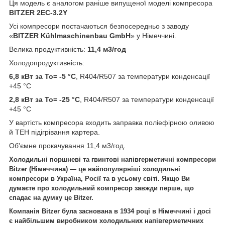
Ця модель є аналогом раніше випущеної моделі компресора
BITZER 2EC-3.2Y
Усі компресори постачаються безпосередньо з заводу
«
BITZER Kühlmaschinenbau GmbH
» у Німеччині.
Велика продуктивність:
11,4 м3/год
Холодопродуктивність:
6,8 кВт за То= -5 °С
, R404/R507 за температури конденсації
+45 °C
2,8 кВт за То= -25 °C
, R404/R507 за температури конденсації
+45 °C
У вартість компресора входить заправка поліефірною оливою
й ТЕН підігрівання картера.
Об'ємне прокачування 11,4 м3/год.
Холодильні поршневі та гвинтові напівгерметичні компресори
Bitzer (Німеччина) — це найпопулярніші холодильні
компресори в Україна, Росії та в усьому світі. Якщо Ви
думаєте про холодильний компресор завжди перше, що
спадає на думку це Bitzer.
Компанія Bitzer була заснована в 1934 році в Німеччині і досі
є найбільшим виробником холодильних напівгерметичних