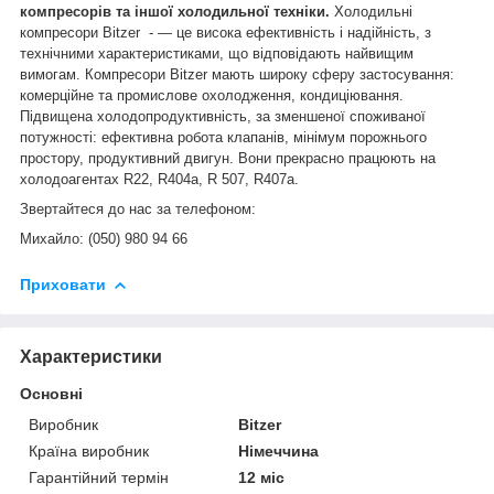
компресорів та іншої холодильної техніки.
Холодильні
компресори Bitzer - — це висока ефективність і надійність, з
технічними характеристиками, що відповідають найвищим
вимогам. Компресори Bitzer мають широку сферу застосування:
комерційне та промислове охолодження, кондиціювання.
Підвищена холодопродуктивність, за зменшеної споживаної
потужності: ефективна робота клапанів, мінімум порожнього
простору, продуктивний двигун. Вони прекрасно працюють на
холодоагентах R22, R404a, R 507, R407a.
Звертайтеся до нас за телефоном:
Михайло: (050) 980 94 66
Приховати
Характеристики
Основні
Виробник
Bitzer
Країна виробник
Німеччина
Гарантійний термін
12 міс