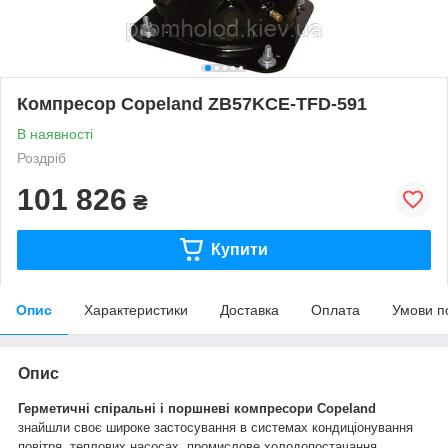
Компресор Copeland ZB57KCE-TFD-591
В наявності
Роздріб
101 826
₴
Купити
Опис
Характеристики
Доставка
Оплата
Умови п
Опис
Герметичні спіральні і поршневі компресори Copeland
знайшли своє широке застосування в системах кондиціонування
повітря, теплових насосах, промислове холодопостачання,