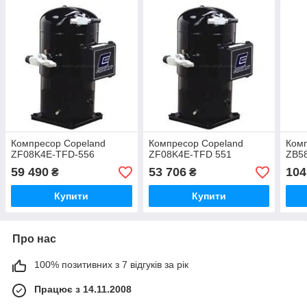
Компресор Copeland
Компресор Copeland
Комп
ZF08K4E-TFD-556
ZF08K4E-TFD 551
ZB5
59 490
53 706
104
₴
₴
Купити
Купити
Про нас
100% позитивних з 7 відгуків за рік
Працює з 14.11.2008