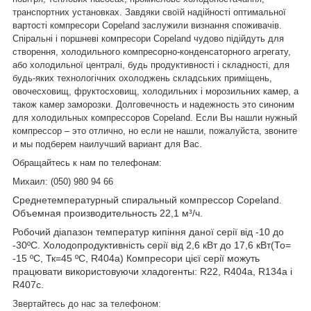
транспортних установках. Завдяки своїй надійності оптимальної
вартості компресори Copeland заслужили визнання споживачів.
Спіральні і поршневі компресори Copeland чудово підійдуть для
створення, холодильного компресорно-конденсаторного агрегату,
або холодильної централі, будь продуктивності і складності, для
будь-яких технологічних охолоджень складських приміщень,
овочесховищ, фруктосховищ, холодильних і морозильних камер, а
також камер заморозки. Долговечность и надежность это синоним
для холодильных компрессоров Copeland. Если Вы нашли нужный
компрессор – это отлично, но если не нашли, пожалуйста, звоните
и мы подберем наилучший вариант для Вас.
Обращайтесь к нам по телефонам:
Михаил: (050) 980 94 66
Среднетемпературный спиральный компрессор Copeland.
Объемная производительность 22,1 м³/ч.
Робочий діапазон температур кипіння даної серії від -10 до
-30ºС. Холодопродуктивність серії від 2,6 кВт до 17,6 кВт(То=
-15 ºС, Тк=45 ºС, R404a) Компресори цієї серії можуть
працювати використовуючи хладогенты: R22, R404a, R134a і
R407c.
Звертайтесь до нас за телефоном: