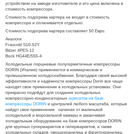
устройством на заводе-изготовителе и его цена включена в
стоимость компрессора.
Стоимость подогрева картера не входит в стоимость
компрессора и оплачивается отдельно.
Стоимость подогрева картера составляет 50 Евро.
Аналоги:
Frascold S10-52Y
Bitzer 4PES-12
Bock HG44E/555-4
Холодильные поршневые полугерметичные компрессоры
DORIN (Италия) применяются в коммерческом и
промышленном холодоснабжении. Благодаря своей высокой
эффективности и надёжности компрессоры Dorin все чаще
находят свое применение в холодильных установках. Они
прекрасно подойдут для создания холодильных
компрессорно-конденсаторных
агрегатов на базе
компрессоры DORIN
и централей любого масштаба, которые
найдут свое применение начиная от маленькой
холодильной и морозильной камеры и заканчивая
холодильным оборудование на базе компрессоров DORIN
для крупных супермаркетов и гипермаркетов, а также
холодильных складов, овощехранилищ и фруктохранилищ.