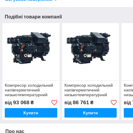
Подібні товари компанії
Компресор холодильний
Компресор холодильний
Ком
напівгерметичний
напівгерметичний
напі
низькотемпературний
низькотемпературний
низь
Dorin H405CS
Dorin H503CS
Dori
93 068
86 761
від
₴
від
₴
від
Купити
Купити
Про нас