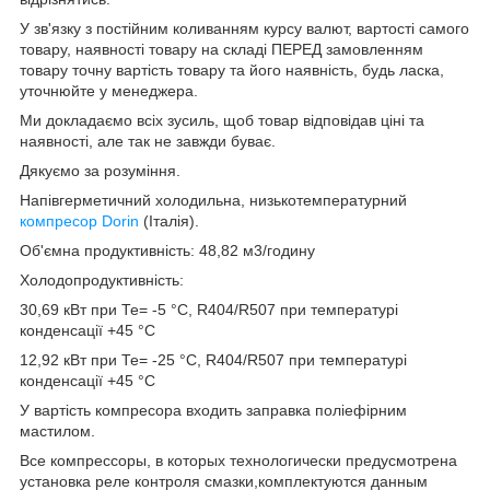
У зв'язку з постійним коливанням курсу валют, вартості самого
товару, наявності товару на складі ПЕРЕД замовленням
товару точну вартість товару та його наявність, будь ласка,
уточнюйте у менеджера.
Ми докладаємо всіх зусиль, щоб товар відповідав ціні та
наявності, але так не завжди буває.
Дякуємо за розуміння.
Напівгерметичний холодильна, низькотемпературний
компресор Dorin
(Італія).
Об'ємна продуктивність: 48,82 м3/годину
Холодопродуктивність:
30,69 кВт при Те= -5 °С, R404/R507 при температурі
конденсації +45 °С
12,92 кВт при Те= -25 °С, R404/R507 при температурі
конденсації +45 °С
У вартість компресора входить заправка поліефірним
мастилом.
Все компрессоры, в которых технологически предусмотрена
установка реле контроля смазки,комплектуются данным