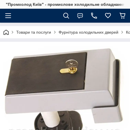
"Промхолод Київ" - промислове холодильне обладнання.
Товари та послуги
Фурнітура холодильних дверей
К