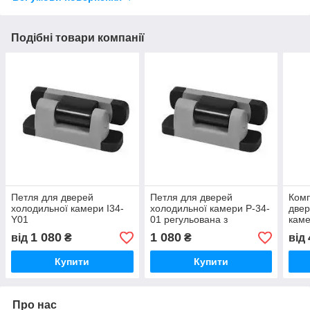
Подібні товари компанії
Петля для дверей
Петля для дверей
Комп
холодильної камери I34-
холодильної камери Р-34-
двер
Y01
01 регульована з
каме
мікроліфтом сіра-чорна
I34-
1 080
1 080
від
₴
₴
від
Купити
Купити
Про нас