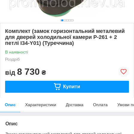
Комплект (замок горизонтальний металевий
для дверей холодильної камери P-261 + 2
петлі I34-Y01) (Туреччина)
В наявності
Роздріб
8 730
від
₴
Купити
Опис
Характеристики
Доставка
Оплата
Умови п
Опис
Замок горизонтальний металевий для дверей холодильної